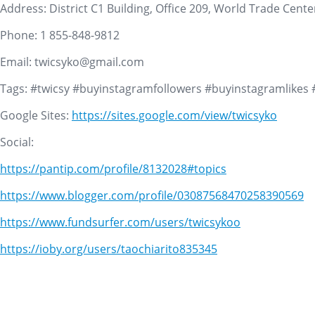
Address: District C1 Building, Office 209, World Trade Cente
Phone: 1 855-848-9812
Email: twicsyko@gmail.com
Tags: #twicsy #buyinstagramfollowers #buyinstagramlikes
Google Sites:
https://sites.google.com/view/twicsyko
Social:
https://pantip.com/profile/8132028#topics
https://www.blogger.com/profile/03087568470258390569
https://www.fundsurfer.com/users/twicsykoo
https://ioby.org/users/taochiarito835345